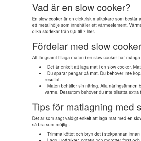
Vad är en slow cooker?
En slow cooker är en elektrisk matkokare som består av
ett metallhölje som innehåller ett värmeelement. Värmen
olika storlekar från 0,5 till 7 liter.
Fördelar med slow cooke
Att långsamt tillaga maten i en slow cooker har många 
Det är enkelt att laga mat i en slow cooker. Maten
Du sparar pengar på mat. Du behöver inte köpa de
resultat.
Maten behåller sin näring. Alla näringsämnen b
värme. Dessutom behöver du inte tillsätta extra fet
Tips för matlagning med 
Det är som sagt väldigt enkelt att laga mat med en slow
så bra som möjligt:
Trimma köttet och bryn det i stekpannan innan d
Lägg i rotfrukter, potatis och morötter först och