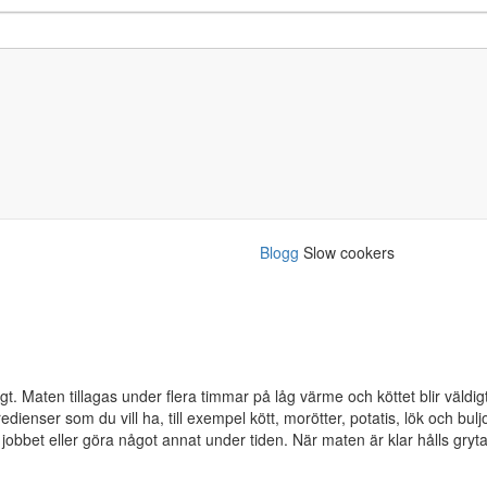
Blogg
Slow cookers
t. Maten tillagas under flera timmar på låg värme och köttet blir väldig
edienser som du vill ha, till exempel kött, morötter, potatis, lök och bulj
l jobbet eller göra något annat under tiden. När maten är klar hålls gry