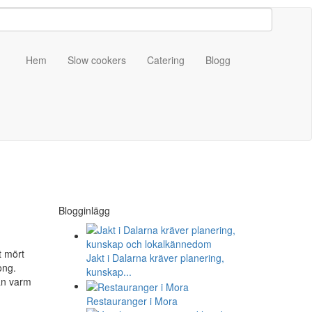
Hem
Slow cookers
Catering
Blogg
Blogginlägg
t mört
Jakt i Dalarna kräver planering,
ong.
kunskap...
tan varm
Restauranger i Mora