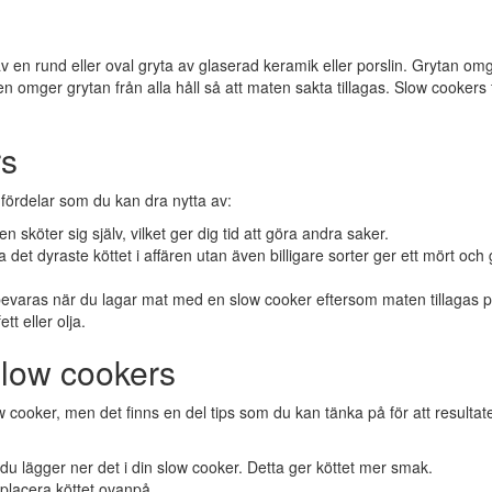
 en rund eller oval gryta av glaserad keramik eller porslin. Grytan om
 omger grytan från alla håll så att maten sakta tillagas. Slow cookers f
rs
fördelar som du kan dra nytta av:
 sköter sig själv, vilket ger dig tid att göra andra saker.
t dyraste köttet i affären utan även billigare sorter ger ett mört och 
evaras när du lagar mat med en slow cooker eftersom maten tillagas p
t eller olja.
slow cookers
 cooker, men det finns en del tips som du kan tänka på för att resultate
u lägger ner det i din slow cooker. Detta ger köttet mer smak.
 placera köttet ovanpå.